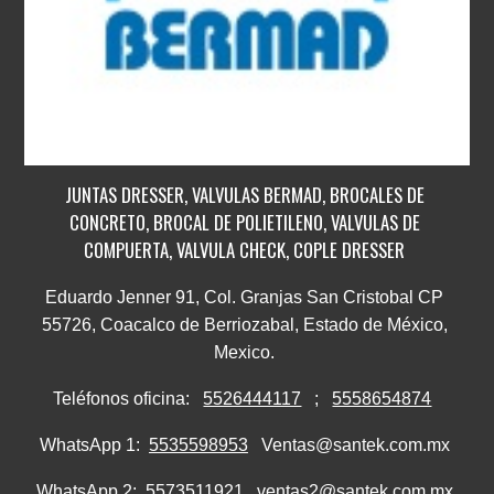
JUNTAS DRESSER, VALVULAS BERMAD, BROCALES DE
CONCRETO, BROCAL DE POLIETILENO, VALVULAS DE
COMPUERTA, VALVULA CHECK, COPLE DRESSER
Eduardo Jenner 91, Col. Granjas San Cristobal CP
55726, Coacalco de Berriozabal, Estado de México,
Mexico.
Teléfonos oficina:
5526444117
;
5558654874
WhatsApp 1:
5535598953
Ventas@santek.com.mx
WhatsApp 2:
5573511921
ventas2@santek.com.mx